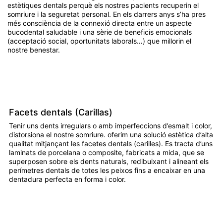
estètiques dentals
perquè els nostres pacients recuperin el
somriure i la seguretat personal. En els darrers anys s’ha pres
més consciència de la connexió directa entre un aspecte
bucodental saludable i una sèrie de beneficis emocionals
(acceptació social, oportunitats laborals…) que millorin el
nostre benestar.
Facets dentals (Carillas)
Tenir uns dents irregulars o amb imperfeccions d’esmalt i color,
distorsiona el nostre somriure. oferim una solució estètica d’alta
qualitat mitjançant les facetes dentals (carilles). Es tracta d’uns
laminats de porcelana o composite, fabricats a mida, que se
superposen sobre els dents naturals, redibuixant i alineant els
perímetres dentals de totes les peixos fins a encaixar en una
dentadura perfecta en forma i color.